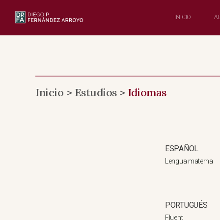
Saltar
al
INICIO
A
Contenido
Inicio > Estudios >
Idiomas
ESPAÑOL
Lengua materna
PORTUGUÉS
Fluent