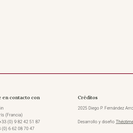
 en contacto con
Créditos
in
2025 Diego P. Fernández Arro
ís (Francia)
+33 (0) 9 82 42 51 87
Desarrollo y diseño
Théotime
3 (0) 6 62 08 70 47