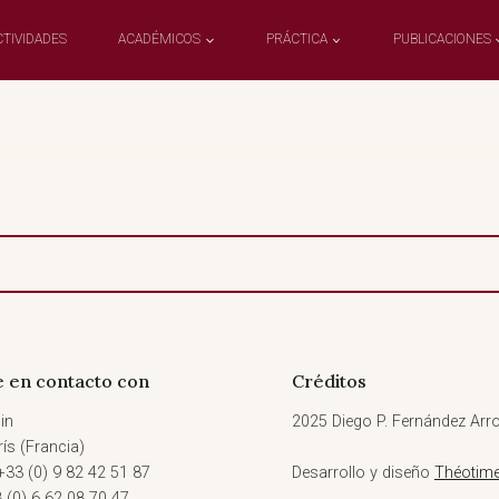
CTIVIDADES
ACADÉMICOS
PRÁCTICA
PUBLICACIONES
 en contacto con
Créditos
in
2025 Diego P. Fernández Arro
ís (Francia)
+33 (0) 9 82 42 51 87
Desarrollo y diseño
Théotime
3 (0) 6 62 08 70 47