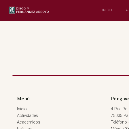
Saltar
al
INICIO
A
Contenido
Menú
Póngase
Inicio
4 Rue Roll
Actividades
75005 Par
Académicos
Teléfono 
Práctica
Móvil: +3