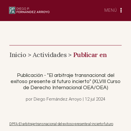
Saltar
al
MENÚ
Contenido
Inicio >
Actividades >
Publicar en
Publicación - "El arbitraje transnacional: del
exitoso presente al futuro incierto" (XLVIII Curso
de Derecho Internacional OEA/OEA)
por Diego Fernández Arroyo | 12 jul 2024
DPFA-El-arbitraje-transnacional-del-exitoso-presente-al-incierto-futuro