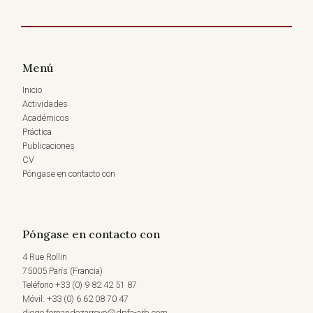
Menú
Inicio
Actividades
Académicos
Práctica
Publicaciones
CV
Póngase en contacto con
Póngase en contacto con
4 Rue Rollin
75005 París (Francia)
Teléfono +33 (0) 9 82 42 51 87
Móvil: +33 (0) 6 62 08 70 47
diego.fernandezarroyo@dpfa-arb.com