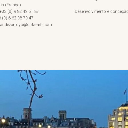
is (França)
 +33 (0) 9 82 42 51 87
Desenvolvimento e conceçã
3 (0) 6 62 08 70 47
rnandezarroyo@dpfa-arb.com