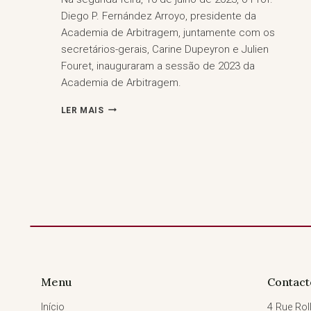
Diego P. Fernández Arroyo, presidente da
Academia de Arbitragem, juntamente com os
secretários-gerais, Carine Dupeyron e Julien
Fouret, inauguraram a sessão de 2023 da
Academia de Arbitragem.
ACADEMIA
LER MAIS
DE
ARBITRAGEM
-
CONCLUSÃO
(28
DE
JULHO
DE
2023)
Menu
Contact
Início
4 Rue Roll