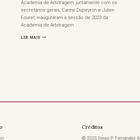
Academia de Arbitragem, juntamente com os
secretários-gerais, Carine Dupeyron e Julien
Fouret, inauguraram a sessão de 2023 da
Academia de Arbitragem.
ACADEMIA
LER MAIS
DE
ARBITRAGEM
–
ABERTURA
(10
DE
JULHO
DE
2023)
o
Créditos
in
© 2025 Diego P. Fernández Ar