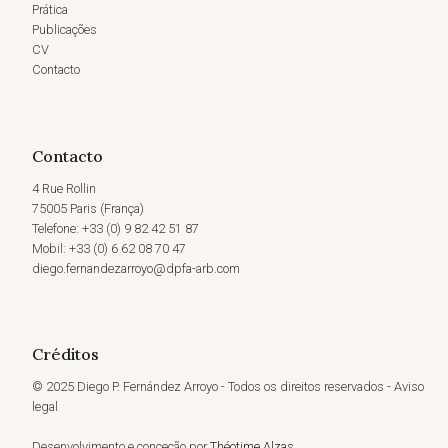
Prática
Publicações
CV
Contacto
Contacto
4 Rue Rollin
75005 Paris (França)
Telefone: +33 (0) 9 82 42 51 87
Mobil: +33 (0) 6 62 08 70 47
diego.fernandezarroyo@dpfa-arb.com
Créditos
© 2025 Diego P. Fernández Arroyo - Todos os direitos reservados - Aviso
legal
Desenvolvimento e conceção por
Théotime Alzas