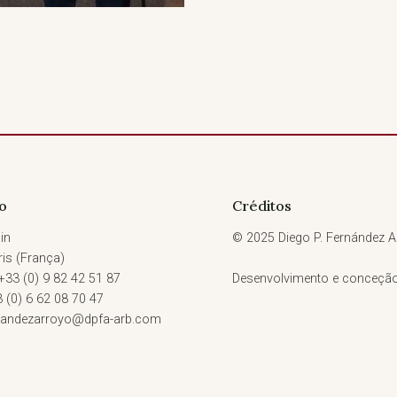
o
Créditos
in
© 2025 Diego P. Fernández Ar
is (França)
 +33 (0) 9 82 42 51 87
Desenvolvimento e conceçã
3 (0) 6 62 08 70 47
rnandezarroyo@dpfa-arb.com