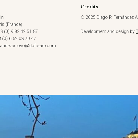
Credits
in
© 2025 Diego P. Fernández Ar
is (France)
3 (0) 9 82 42 51 87
Development and design by
3 (0) 6 62 08 70 47
rnandezarroyo@dpfa-arb.com