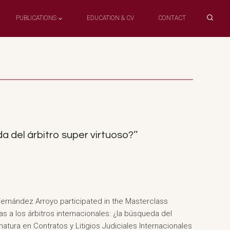
PUBLICATIONS
EDUCATION & CV
CONTACT
a del árbitro super virtuoso?’’
 Fernández Arroyo participated in the Masterclass
das a los árbitros internacionales: ¿la búsqueda del
omatura en Contratos y Litigios Judiciales Internacionales