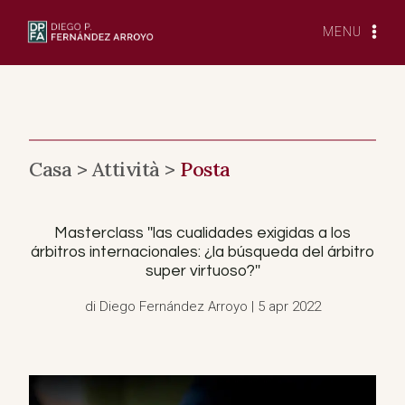
Vai
al
MENU
contenuto
Casa >
Attività >
Posta
Masterclass ''las cualidades exigidas a los
árbitros internacionales: ¿la búsqueda del árbitro
super virtuoso?''
di Diego Fernández Arroyo | 5 apr 2022