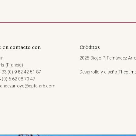
 en contacto con
Créditos
in
2025 Diego P. Fernández Arro
ís (Francia)
+33 (0) 9 82 42 51 87
Desarrollo y diseño
Théotime
3 (0) 6 62 08 70 47
rnandezarroyo@dpfa-arb.com