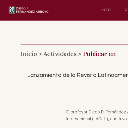
Saltar
al
INICIO
A
Contenido
Inicio >
Actividades >
Publicar en
Lanzamiento de la Revista Latinoameri
El profesor Diego P. Fernández 
Internacional (LACJIL), que tuvo