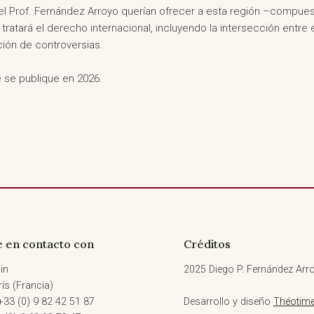
y el Prof. Fernández Arroyo querían ofrecer a esta región –compu
 tratará el derecho internacional, incluyendo la intersección entre
lución de controversias.
 se publique en 2026.
 en contacto con
Créditos
in
2025 Diego P. Fernández Arro
ís (Francia)
+33 (0) 9 82 42 51 87
Desarrollo y diseño
Théotime