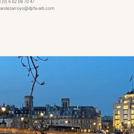
3 (0) 6 62 08 70 47
rnandezarroyo@dpfa-arb.com