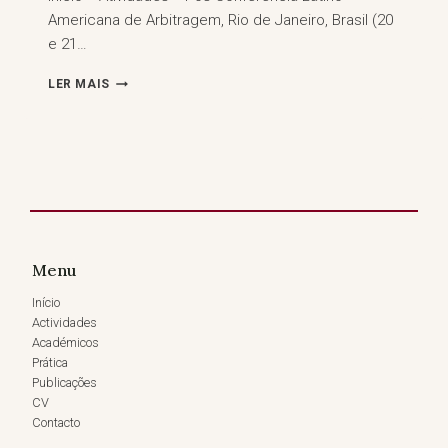
Americana de Arbitragem, Rio de Janeiro, Brasil (20
e 21…
CONFERÊNCIA
LER MAIS
LATINO-
AMERICANA
DE
ARBITRAGEM,
RIO
DE
JANEIRO,
BRASIL
(20
Menu
E
21
Início
DE
Actividades
JUNHO
Académicos
DE
Prática
2024)
Publicações
CV
Contacto