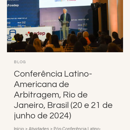
(17
DE
JUNHO,
4
DE
JULHO,
2024)
BLOG
Conferência Latino-
Americana de
Arbitragem, Rio de
Janeiro, Brasil (20 e 21 de
junho de 2024)
Início > Atividades > Pós-Conferência Latino-