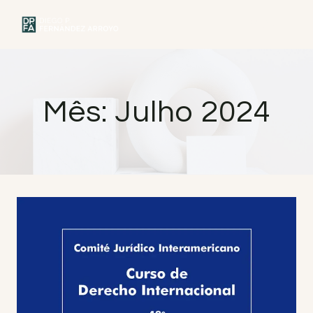
Saltar
para
MENU
o
conteúdo
Mês: Julho 2024