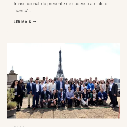
transnacional: do presente de sucesso ao futuro
incerto”…
PUBLICAÇÃO
LER MAIS
—
"A
ARBITRAGEM
TRANSNACIONAL:
DO
PRESENTE
PROMISSOR
AO
FUTURO
INCERTO"
(XLVIII
CURSO
DE
DIREITO
INTERNACIONAL
OAS/OEA)