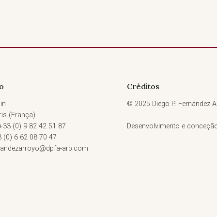
o
Créditos
in
© 2025 Diego P. Fernández Ar
is (França)
 +33 (0) 9 82 42 51 87
Desenvolvimento e conceçã
3 (0) 6 62 08 70 47
rnandezarroyo@dpfa-arb.com