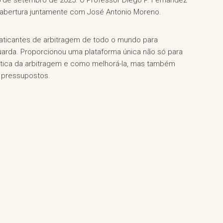
6 de setembro de 2025. O Professor Diego P. Fernández
e abertura juntamente com José Antonio Moreno.
praticantes de arbitragem de todo o mundo para
rda. Proporcionou uma plataforma única não só para
ática da arbitragem e como melhorá-la, mas também
s pressupostos.