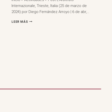
Internazionale, Trieste, Italia (25 de marzo de
2024) por Diego Fernández Arroyo | 6 de abr,…
L'ARBITRATO
LEER MÁS
INTERNAZIONALE,
TRIESTE,
ITALIA
(25
DE
MARZO
DE
2024)