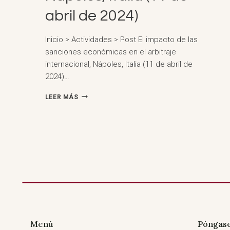
abril de 2024)
Inicio > Actividades > Post El impacto de las
sanciones económicas en el arbitraje
internacional, Nápoles, Italia (11 de abril de
2024)…
L'IMPATTO
LEER MÁS
DELLE
SANZIONI
ECONOMICHE
SULL'ARBITATO
INTERNAZIONALE,
NÁPOLES,
ITALIA
(11
DE
ABRIL
DE
2024)
Menú
Póngase