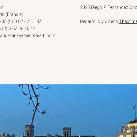
in
2025 Diego P. Fernández Arro
ís (Francia)
+33 (0) 9 82 42 51 87
Desarrollo y diseño
Théotime
3 (0) 6 62 08 70 47
rnandezarroyo@dpfa-arb.com