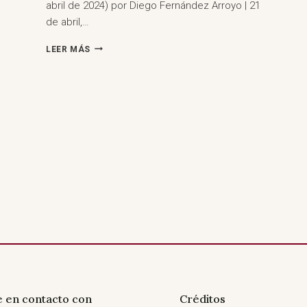
abril de 2024) por Diego Fernández Arroyo | 21
de abril,…
LAUDOS
LEER MÁS
ARBITRALES,
LISBOA,
PORTUGAL
(9
DE
ABRIL
DE
2024)
 en contacto con
Créditos