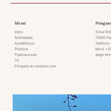
Menú
Póngase
Inicio
4 Rue Roll
Actividades
75005 Par
Académicos
Teléfono 
Práctica
Móvil: +3
Publicaciones
diego.fe
CV
Póngase en contacto con