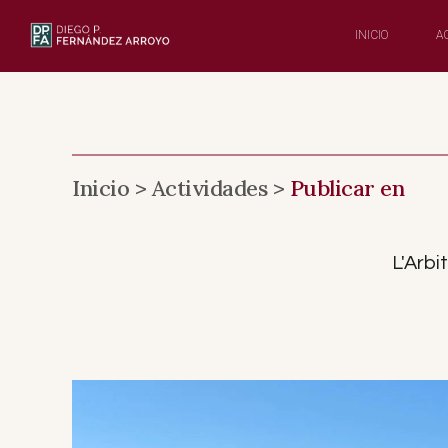
Saltar
al
INICIO
A
Contenido
Inicio >
Actividades >
Publicar en
L'Arbi