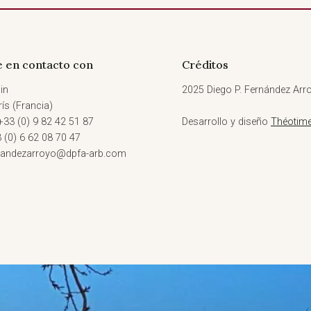
 en contacto con
Créditos
in
2025 Diego P. Fernández Arro
ís (Francia)
+33 (0) 9 82 42 51 87
Desarrollo y diseño
Théotime
3 (0) 6 62 08 70 47
rnandezarroyo@dpfa-arb.com