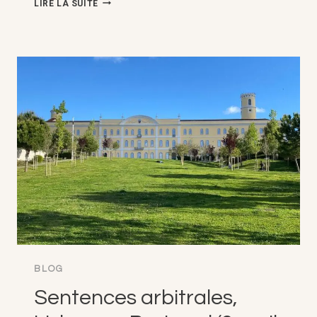
LIRE LA SUITE
DES
SANCTIONS
ÉCONOMIQUES
SUR
L'ARBITRAGE
INTERNATIONAL,
NAPLES,
ITALIE
(11
AVRIL
2024)
BLOG
Sentences arbitrales,