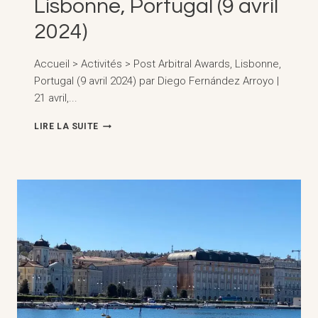
Lisbonne, Portugal (9 avril
2024)
Accueil > Activités > Post Arbitral Awards, Lisbonne,
Portugal (9 avril 2024) par Diego Fernández Arroyo |
21 avril,...
SENTENCES
LIRE LA SUITE
ARBITRALES,
LISBONNE,
PORTUGAL
(9
AVRIL
2024)