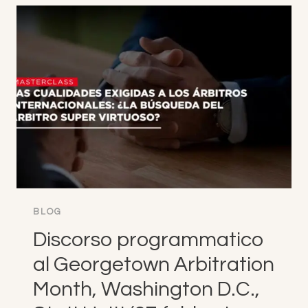
:
EMMANUEL
GAILLARD,
TEORIA
IN
AZIONE
BLOG
Discorso programmatico
al Georgetown Arbitration
Month, Washington D.C.,