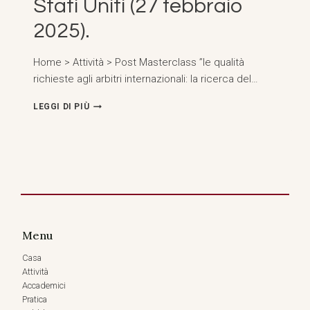
Stati Uniti (27 febbraio
2025).
Home > Attività > Post Masterclass ’’le qualità
richieste agli arbitri internazionali: la ricerca del…
DISCORSO
LEGGI DI PIÙ
PROGRAMMATICO
AL
GEORGETOWN
ARBITRATION
MONTH,
WASHINGTON
D.C.,
STATI
UNITI
Menu
(27
FEBBRAIO
Casa
2025).
Attività
Accademici
Pratica