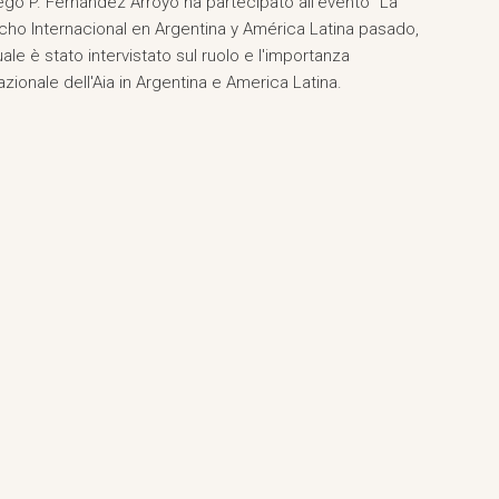
iego P. Fernández Arroyo ha partecipato all'evento “La
o Internacional en Argentina y América Latina pasado,
uale è stato intervistato sul ruolo e l'importanza
azionale dell'Aia in Argentina e America Latina.