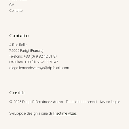
CV
Contatto
Contatto
4 Rue Rollin
75005 Parigi (Francia)
Telefono: +33 (0) 9 82 42 51 87
Cellulare: +33 (0) 6 62 08 70 47
diego.fernandezarroyo@dpfa-arb.com
Crediti
© 2025 Diego P. Fernández Arroyo - Tutti i diritti riservati - Avviso legale
Sviluppo e design a cura di
Théotime Alzas