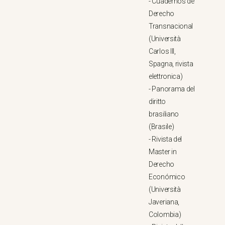
-
Cuadernos de
Derecho
Transnacional
(Università
Carlos III,
Spagna, rivista
elettronica)
-
Panorama del
diritto
brasiliano
(Brasile)
-
Rivista del
Master in
Derecho
Económico
(Università
Javeriana,
Colombia)