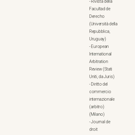
-
Rivista della
Facultad de
Derecho
(Università della
Repubblica,
Uruguay)
-
European
International
Arbitration
Review (Stati
Uniti, da Juris)
-
Diritto del
commercio
internazionale
(arbitro)
(Milano)
-
Journal de
droit