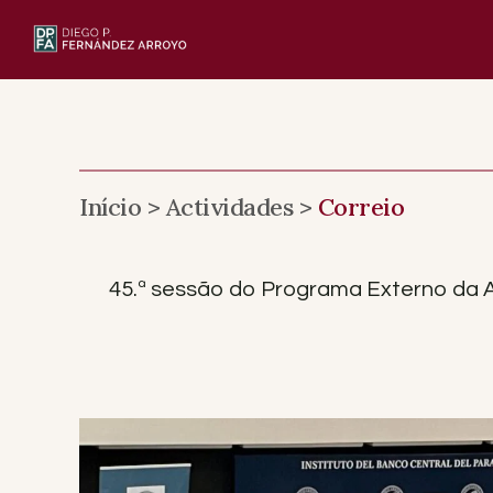
Saltar
para
o
conteúdo
Início >
Actividades >
Correio
45.ª sessão do Programa Externo da A