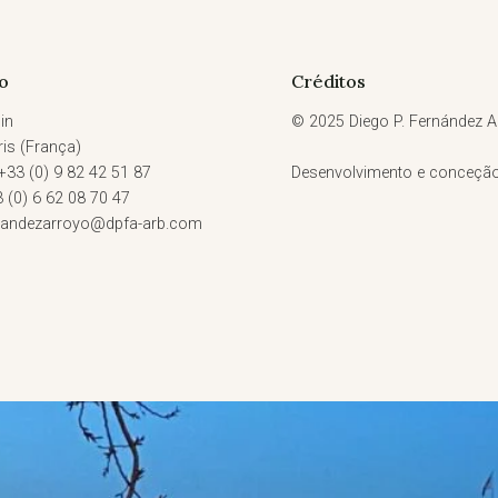
o
Créditos
in
© 2025 Diego P. Fernández Ar
is (França)
 +33 (0) 9 82 42 51 87
Desenvolvimento e conceçã
3 (0) 6 62 08 70 47
rnandezarroyo@dpfa-arb.com