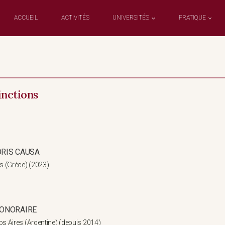
ACCUEIL
ACTIVITÉS
UNIVERSITÉS
PRATIQUE
inctions
RIS CAUSA
es (Grèce) (2023)
ONORAIRE
os Aires (Argentine) (depuis 2014)