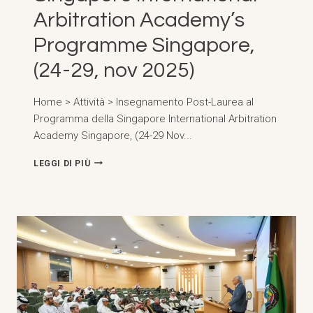
Arbitration Academy’s
Programme Singapore,
(24-29, nov 2025)
Home > Attività > Insegnamento Post-Laurea al
Programma della Singapore International Arbitration
Academy Singapore, (24-29 Nov...
INSEGNAMENTO
LEGGI DI PIÙ
PRESSO
IL
SINGAPORE
INTERNATIONAL
ARBITRATION
ACADEMY’S
PROGRAMME
SINGAPORE,
(24-
29,
NOV