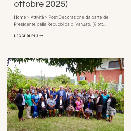
ottobre 2025)
Home > Attività > Post Decorazione da parte del
Presidente della Repubblica di Vanuatu (9 ott,…
DECORAZIONE
LEGGI DI PIÙ
DA
PARTE
DEL
PRESIDENTE
DELLA
REPUBBLICA
DI
VANUATU
(9
OTTOBRE
2025)