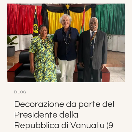
LAVORO
UNIDROIT
/
ICC
INSTITUTE
SUI
CONTRATTI
DI
INVESTIMENTO
INTERNAZIONALI,
ROMA,
(27-
29
OTTOBRE
2025)
BLOG
Decorazione da parte del
Presidente della
Repubblica di Vanuatu (9