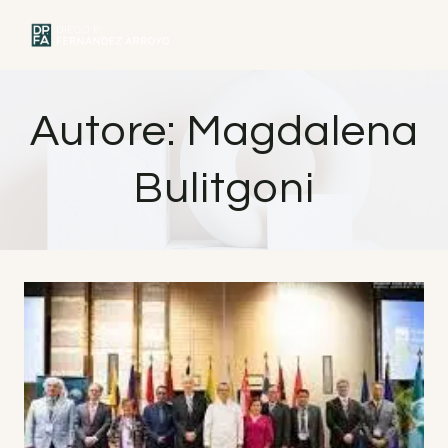
Vai
al
MENU
contenuto
Autore: Magdalena
Bulitgoni