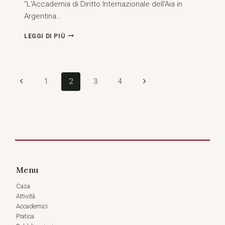
“L'Accademia di Diritto Internazionale dell'Aia in
Argentina…
CONFERENZA
LEGGI DI PIÙ
“L'ACCADEMIA
DELL'AIA
DI
DIRITTO
Navigazione
Pagina
Pagina
1
2
3
4
INTERNAZIONALE
IN
pagina
Precedente
successiva
ARGENTINA
E
AMERICA
LATINA
PASSATO,
PRESENTE
E
FUTURO”,
Menu
BUENOS
Casa
AIRES,
ARGENTINA
Attività
(23
Accademici
SETTEMBRE
Pratica
2025)