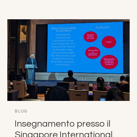
DELL'ICC
MEDIATION
MOOT
A
SCIENCES
PO,
PARIGI
(7
FEBBRAIO
2026)
BLOG
Insegnamento presso il
Singapore International