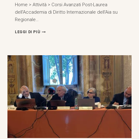
Home > Attività > Corsi Avanzati Post-Laurea
dell'Accademia di Diritto Internazionale dell'Aia su
Regionale…
CORSI
LEGGI DI PIÙ
AVANZATI
DELL'ACCADEMIA
DI
DIRITTO
INTERNAZIONALE
DELL'AIA
SU
ESPERIENZA
REGIONALE
DI
INTEGRAZIONE
GIURIDICA,
RIYADH,
ARABIA
SAUDITA,
(2-
6
NOVEMBRE