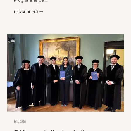
Programme per…
L'AIA
LEGGI DI PIÙ
ACCADEMIA
DI
DIRITTO
INTERNAZIONALE.
PROGRAMMA
AVANZATO
DI
DIRITTO
INTERNAZIONALE
PER
GIUDICI
ASEAN,
MANILA
(12-
20
FEBBRAIO
2026)
BLOG