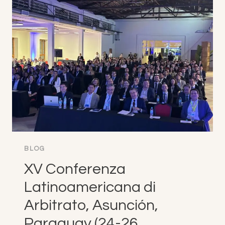
2025
PROGRAMMA
ESTERNO
A
VANUATU
(3-
10
OTTOBRE
2025)
BLOG
XV Conferenza
Latinoamericana di
Arbitrato, Asunción,
Paraguay (24-26