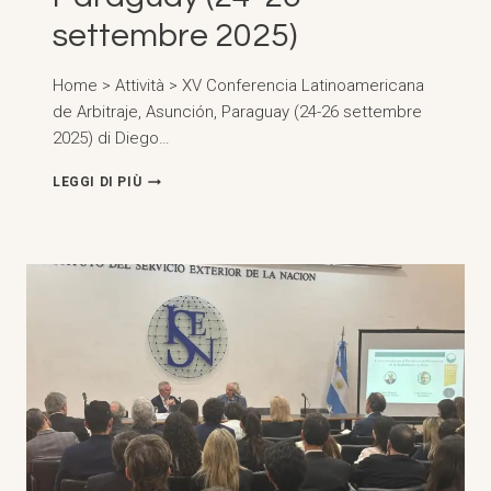
settembre 2025)
Home > Attività > XV Conferencia Latinoamericana
de Arbitraje, Asunción, Paraguay (24-26 settembre
2025) di Diego…
XV
LEGGI DI PIÙ
CONFERENZA
LATINOAMERICANA
DI
ARBITRATO,
ASUNCIÓN,
PARAGUAY
(24-
26
SETTEMBRE
2025)