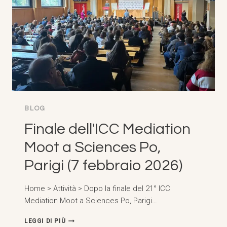
PRESSO
L'UNIVERSITÀ
DI
LEIDA
(18
FEBBRAIO
2026)
BLOG
Finale dell'ICC Mediation
Moot a Sciences Po,
Parigi (7 febbraio 2026)
Home > Attività > Dopo la finale del 21° ICC
Mediation Moot a Sciences Po, Parigi…
FINALE
LEGGI DI PIÙ