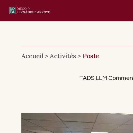
Skip
to
content
Accueil >
Activités >
Poste
TADS LLM Commenceme