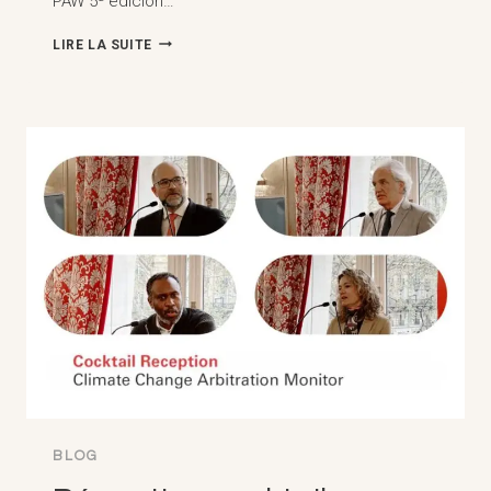
PAW 5ª edición…
RES
LIRE LA SUITE
JUDICATA
ET
ARBITRAGEM
INTERNACIONAL
:
REFLEXOES
LUSOFONAS
-
PAW
5ª
EDICIÓN
DEL
ENCONTRO
DE
ARBITRALISTAS
LUSOFONOS
BLOG