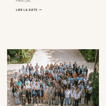
Paris (26,…
ARBITRAGE
LIRE LA SUITE
ET
ÉTATS
:
LES
ÉTATS
CROIENT-
ILS
ENCORE
EN
L'ARBITRAGE
?,
PARIS
(26
MARS
2026)