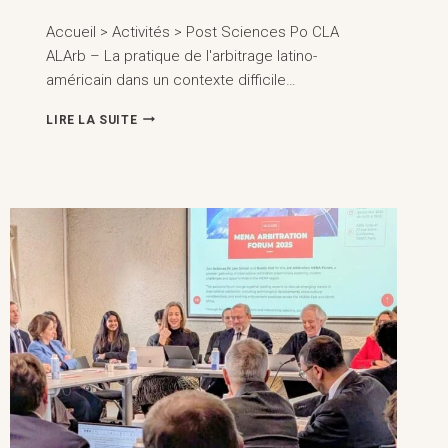
Accueil > Activités > Post Sciences Po CLA
ALArb – La pratique de l'arbitrage latino-
américain dans un contexte difficile…
SCIENCES
LIRE LA SUITE
PO
CLA
ALARB
–
LA
PRATIQUE
DE
L'ARBITRAGE
LATINO-
AMÉRICAIN
DANS
UN
CONTEXTE
DIFFICILE,
PARIS
(25
MARS