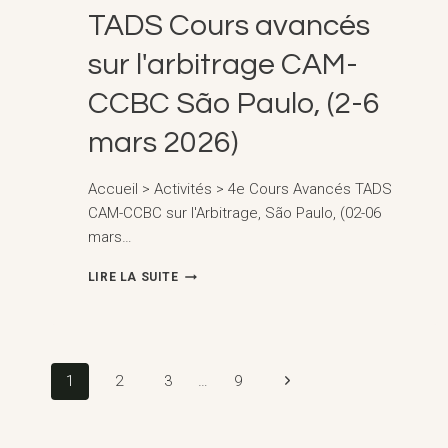
TADS Cours avancés
sur l'arbitrage CAM-
CCBC São Paulo, (2-6
mars 2026)
Accueil > Activités > 4e Cours Avancés TADS
CAM-CCBC sur l'Arbitrage, São Paulo, (02-06
mars…
TADS
LIRE LA SUITE
COURS
AVANCÉS
SUR
L'ARBITRAGE
CAM-
Navigation
Page
1
2
3
…
9
CCBC
SÃO
suivante
PAULO,
(2-