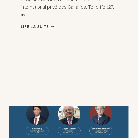
international privé des Canaries, Tenerife (27,
avril…
II
LIRE LA SUITE
JOURNÉES
DE
DROIT
INTERNATIONAL
PRIVÉ
DES
CANARIES,
TENERIFE
(27
AVRIL
2026)