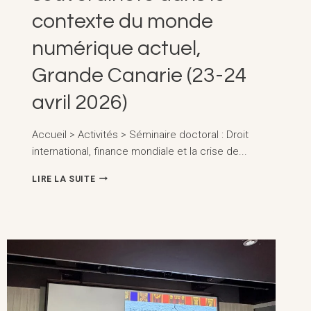
contexte du monde
numérique actuel,
Grande Canarie (23-24
avril 2026)
Accueil > Activités > Séminaire doctoral : Droit
international, finance mondiale et la crise de...
SÉMINAIRE
LIRE LA SUITE
DOCTORAL
SUR
LE
DROIT
INTERNATIONAL,
LA
FINANCE
MONDIALE
ET
LA