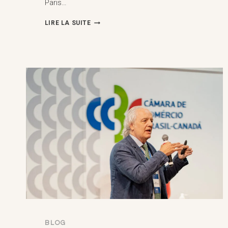
Paris…
SCIENCES
LIRE LA SUITE
PO
ET
UNIVERSITÉ
PARIS
CITÉ
:
ARBITRER
DE
NOUVEAUX
INSTRUMENTS
DE
FINANCEMENT
CLIMATIQUE,
PARIS
(23
MARS
2026)
BLOG