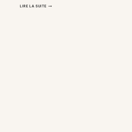
1ER
LIRE LA SUITE
PROGRAMME
DE
COURS
DE
DROIT
INTERNATIONAL
EN
AMÉRIQUE
LATINE
ET
DANS
LES
CARAÏBES,
CARTHAGÈNE
(10-
20
MARS
2026)