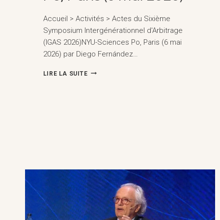
Accueil > Activités > Actes du Sixième
Symposium Intergénérationnel d'Arbitrage
(IGAS 2026)NYU-Sciences Po, Paris (6 mai
2026) par Diego Fernández…
SIXIÈME
LIRE LA SUITE
SYMPOSIUM
INTERGÉNÉRATIONNEL
D'ARBITRAGE
(IGAS
2026)
NYU-
SCIENCES
PO,
PARIS
(6
MAI
2026)