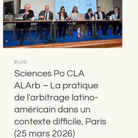
CRISE
DU
CONCEPT
DE
SOUVERAINETÉ
DANS
LE
CONTEXTE
DU
MONDE
BLOG
NUMÉRIQUE
ACTUEL,
Sciences Po CLA
GRANDE
CANARIE
ALArb – La pratique
(23-
24
de l'arbitrage latino-
AVRIL
2026)
américain dans un
contexte difficile, Paris
(25 mars 2026)